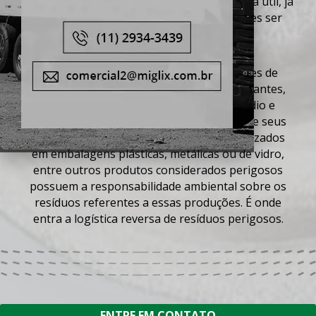
por produtos descartados no fim de sua vida útil, já
Serviços
que os danos gerados podem muitas vezes ser
irreversíveis.
Contato
Fabricantes, distribuidores e comerciantes de
Trabalhe Conosco
agrotóxicos, pilhas, baterias, óleos lubrificantes,
Mapa Site
lâmpadas fluorescentes, de vapor de sódio e
mercúrio e de luz mista, eletroeletrônicos e seus
componentes, pneus, produtos comercializados
em embalagens plásticas, metálicas ou de vidro,
entre outros produtos considerados
perigosos
possuem a responsabilidade ambiental sobre os
resíduos
referentes a essas produções. É onde
entra a
logística reversa de resíduos perigosos
.
ENTRE EM CONTATO