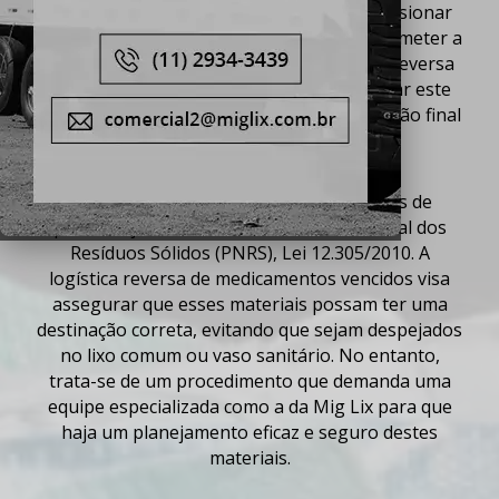
descartados inadequadamente podem ocasionar
Serviços
uma degradação ambiental e ainda comprometer a
saúde da população. Mas, com a
logística reversa
Contato
de medicamentos vencidos
é possível evitar este
tipo de problema, garantindo uma destinação final
Trabalhe Conosco
adequada para esses produtos.
Mapa Site
A
logística reversa
está entre as medidas de
preservação ambiental da Política Nacional dos
Resíduos Sólidos (PNRS), Lei 12.305/2010. A
logística reversa de medicamentos vencidos
visa
assegurar que esses materiais possam ter uma
destinação correta, evitando que sejam despejados
no lixo comum ou vaso sanitário. No entanto,
trata-se de um procedimento que demanda uma
equipe especializada como a da Mig Lix para que
haja um planejamento eficaz e seguro destes
materiais.