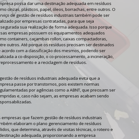
presa possa dar uma destinação adequada em resíduos
mo cinzas, plásticos, papel, óleos, borrachas, entre outros. O
rviço de
gestão de resíduos industriais
também pode ser
alizado por empresas contratadas, para que seja
segurada sua realização de forma adequada. Isso porque
ssas empresas possuem os equipamentos adequados
mo containers, caçambas rollon, caixas compactadoras,
tre outros. Até porque os resíduos precisam ser destinados
 acordo com a classificação dos mesmos, podendo ser
alizada a co-disposição, o co-processamento, a incineração,
reprocessamento e a reciclagem de resíduos.
gestão de resíduos industriais
adequada evita que a
presa passe por transtornos, pois existem normas
gulamentadas por agências como a ABNT, que precisam ser
mpridas e, caso não sejam, as empresas acabam sendo
sponsabilizadas.
s empresas que fazem
gestão de resíduos industriais
mbém elaboram o plano gerenciamento de resíduos
lidos, que determina, através de visitas técnicas, o roteiro e
destinação adequada, proporcionando a empresa