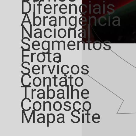
Diferenciais
Abrangência
Nacional
Segmentos
Frota
Serviços
Contato
Trabalhe
Conosco
Mapa Site