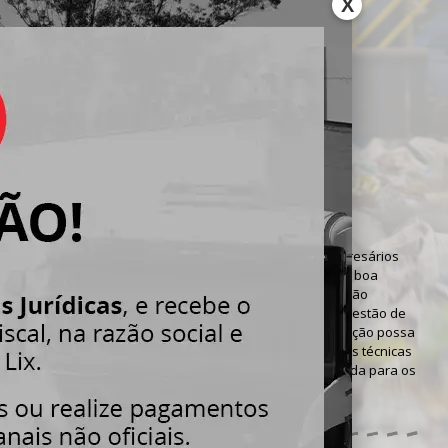
X
O DE RESÍDUOS
TRIAIS
iços
»
Gestão de Resíduos Industriais
 que a sustentabilidade passou a ser discutida por empresários
do, e, atualmente, uma empresa que busca manter uma boa
a de sua marca precisa obrigatoriamente direcionar atenção
itudes positivas como a sociedade e o meio ambiente. A
gestão de
ais
tem um papel muito importante para que uma instituição possa
sustentável de forma organizada, estipulando as melhores técnicas
 compra de matérias primas e dando destinação apropriada para os
idos pela empresa.