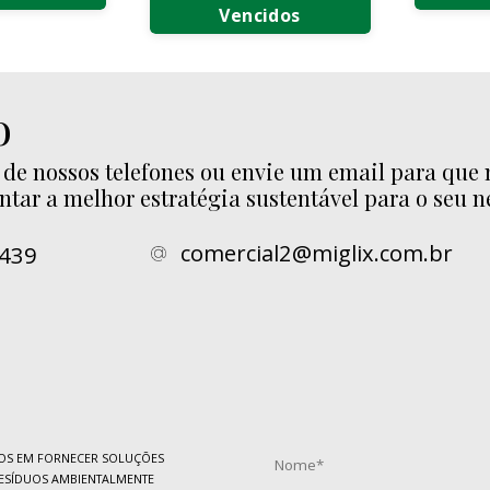
Vencidos
nda de Aço
Comp
Descarte de Produtos
ox
Alimentícios Vencidos
Venda de
Comp
Logística Reversa de
 Aço Inox
Suca
o
Alimentos Vencidos
cata de Aço
Compr
ox
de nossos telefones ou envie um email para que 
Compra 
tar a melhor estratégia sustentável para o seu n
Comp
comercial2@miglix.com.br
3439
S EM FORNECER SOLUÇÕES
ESÍDUOS AMBIENTALMENTE