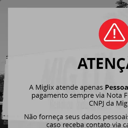
GESTÃ
INDUS
Home
»
Serv
Desde os anos 70
ao redor do mun
avaliação públic
especial para at
resíduos industri
cuidar da parte 
para descarte e
resíduos produz