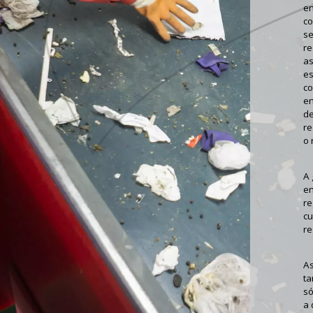
em
co
se
re
as
e
co
en
de
re
o 
A
em
re
cu
re
A
ta
só
a 