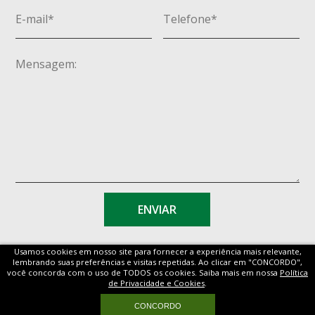
Usamos cookies em nosso site para fornecer a experiência mais relevante,
lembrando suas preferências e visitas repetidas. Ao clicar em "CONCORDO",
você concorda com o uso de TODOS os cookies. Saiba mais em nossa
Política
de Privacidade e Cookies
.
MAPA SITE
CONCORDO