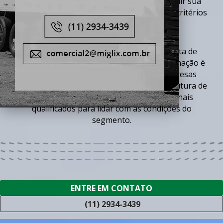
decorrentes desse tipo de resíduo e atribuir sua
Serviços
correta destinação conforme os rigorosos critérios
estabelecidos por lei.
Contato
A fim de obter máxima segurança na
Trabalhe Conosco
coleta de
resíduos contaminados
, transporte e destinação é
Mapa Site
devido à sua realização apenas por empresas
especializadas que disponham de infraestrutura de
transporte e logística, além de profissionais
qualificados para lidar com as condições do
segmento.
ENTRE EM CONTATO
(11) 2934-3439