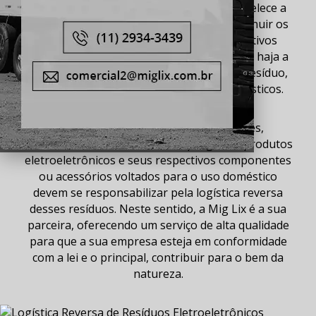
Resíduos
Sólidos (PNRS), em que se estabelece a
Trabalhe Conosco
implementação de medidas que visam diminuir os
Mapa Site
danos que as empresas e setores produtivos
causam ao meio ambiente. A lei obriga que haja a
coleta e destinação correta deste tipo de
resíduo
,
isentando os
eletroeletrônicos
não domésticos.
Deste modo, fabricantes, importadores,
distribuidores e comerciantes que geram produtos
eletroeletrônicos
e seus respectivos componentes
ou acessórios voltados para o uso doméstico
devem se responsabilizar pela
logística reversa
desses
resíduos
. Neste sentido, a Mig Lix é a sua
parceira, oferecendo um serviço de alta qualidade
para que a sua empresa esteja em conformidade
com a lei e o principal, contribuir para o bem da
natureza.