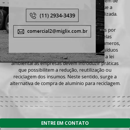
que este número cresça e que a porcentagem de
Serviços
resíduos
reciclados
possa ser elevada que a
compra de alumínio para reciclagem
é realizada.
Contato
Grande parte destes resíduos são gerados por
Trabalhe Conosco
indústrias e empresas, por isso cabe a elas
Mapa Site
buscarem ações que visem reduzir esses números,
é o que especifica a Política Nacional de Resíduos
Sólidos (Lei 12.305/2010). De acordo com a lei
ambiental as empresas devem introduzir práticas
que possibilitem a redução, reutilização ou
reciclagem
dos insumos. Neste sentido, surge a
alternativa de
compra de alumínio para reciclagem
.
ENTRE EM CONTATO